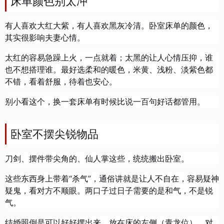
床单颜色别太冲
有人喜欢大红大紫，有人喜欢黑灰冷清。卧室床单的颜色，
其实很影响夫妻心情。
太红的容易急躁上火，一点就着；太黑的让人心情压抑，谁
也不想搭理谁。最好选柔和的暖色，米黄、浅粉、淡紫色都
不错，看着舒服，待着也安心。
别小看这个，换一套床单有时候比说一百句好话都管用。
卧室不摆尖锐物品
刀剑、摆件带尖角的、仙人掌这些，统统搬出卧室。
这些东西身上带着“杀气”，通俗讲就是让人不自在，容易疑神
疑鬼，看对方不顺眼。两口子过日子需要的是和气，不是锐
气。
结婚照倒是可以好好摆出来，放在床的左侧（青龙位），对