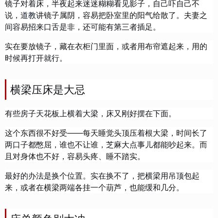
镜子对着床，半夜起来迷迷糊糊看见影子，自己吓自己不
说，
道教
讲镜子属阴，容易把卧室里的阳气给散了。夫妻之
间容易招来口舌是非，还可能有第三者插足。
实在要放镜子，藏在衣柜门里面，或者用布帘遮起来，用的
时候再打开就行。
横梁压床是大忌
有些房子天花板上横着大梁，床又刚好摆在下面。
这个东西很不好受——每天睡觉头顶压着根大梁，时间长了
两口子都憋屈，谁也不让谁，芝麻大点事儿都能吵起来。而
且对身体也不好，容易头疼、睡不踏实。
最好的办法是换个位置。实在换不了，把横梁用吊顶包起
来，或者在横梁两端各挂一个葫芦，也能缓和几分。