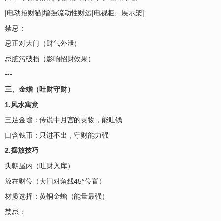
|电动招财猫|增强流动性财运|电视柜、展示架|
禁忌：
忌正对大门（财气外泄）
忌脏污破损（影响招财效果）
---
三、金蟾（吐财守财）
1.风水寓意
三足金蟾：传说中月宫的灵物，能吐钱
口含钱币：只进不出，守财能力强
2.摆放技巧
头朝屋内（吐财入库）
放在财位（大门对角线45°位置）
材质选择：黄铜金蟾（能量最强）
禁忌：