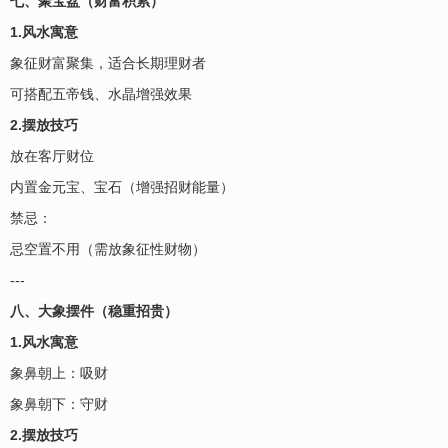
七、聚宝盆（财富积累）
1.风水寓意
象征财富聚集，适合长期理财者
可搭配五帝钱、水晶增强效果
2.摆放技巧
放在客厅财位
内置金元宝、宝石（增强招财能量）
禁忌：
忌空置不用（需放象征性财物）
---
八、大象摆件（稳重招贵）
1.风水寓意
象鼻朝上：吸财
象鼻朝下：守财
2.摆放技巧