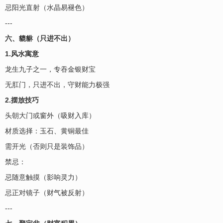
忌阳光直射（水晶易褪色）
---
六、貔貅（只进不出）
1.风水寓意
龙生九子之一，专吞金银财宝
无肛门，只进不出，守财能力极强
2.摆放技巧
头朝大门或窗外（吸财入库）
材质选择：玉石、黄铜最佳
需开光（否则只是装饰品）
禁忌：
忌随意触摸（影响灵力）
忌正对镜子（财气被反射）
---