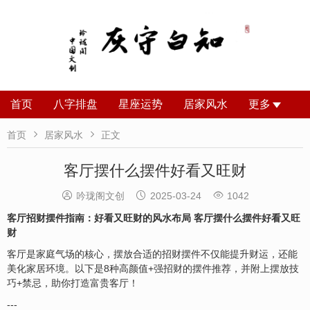
首页
八字排盘
星座运势
居家风水
更多


首页
居家风水
正文
客厅摆什么摆件好看又旺财



吟珑阁文创
2025-03-24
1042
客厅招财摆件指南：好看又旺财的风水布局 客厅摆什么摆件好看又旺
财
客厅是家庭气场的核心，摆放合适的招财摆件不仅能提升财运，还能
美化家居环境。以下是8种高颜值+强招财的摆件推荐，并附上摆放技
巧+禁忌，助你打造富贵客厅！
---