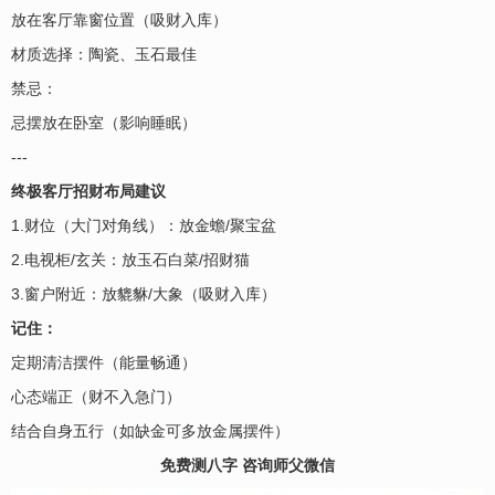
放在客厅靠窗位置（吸财入库）
材质选择：陶瓷、玉石最佳
禁忌：
忌摆放在卧室（影响睡眠）
---
终极客厅招财布局建议
1.财位（大门对角线）：放金蟾/聚宝盆
2.电视柜/玄关：放玉石白菜/招财猫
3.窗户附近：放貔貅/大象（吸财入库）
记住：
定期清洁摆件（能量畅通）
心态端正（财不入急门）
结合自身五行（如缺金可多放金属摆件）
免费测八字 咨询师父微信