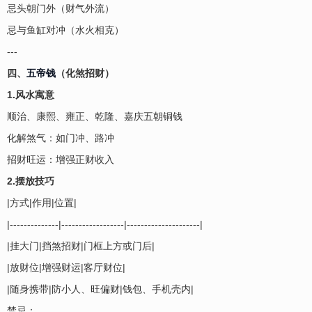
忌头朝门外（财气外流）
忌与鱼缸对冲（水火相克）
---
四、
五帝钱
（化煞招财）
1.风水寓意
顺治、康熙、雍正、乾隆、嘉庆五朝铜钱
化解煞气：如门冲、路冲
招财旺运：增强正财收入
2.摆放技巧
|方式|作用|位置|
|--------------|------------------|---------------------|
|挂大门|挡煞招财|门框上方或门后|
|放财位|增强财运|客厅财位|
|随身携带|防小人、旺偏财|钱包、手机壳内|
禁忌：