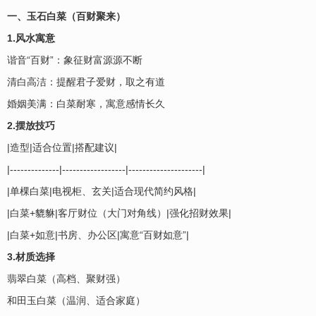
一、玉石白菜（百财聚来）
1.风水寓意
谐音“百财”：象征财富源源不断
清白高洁：提醒君子爱财，取之有道
婚姻美满：白菜耐寒，寓意感情长久
2.摆放技巧
|造型|适合位置|搭配建议|
|--------------|------------------|---------------------|
|单棵白菜|电视柜、玄关|适合现代简约风格|
|白菜+貔貅|客厅财位（大门对角线）|强化招财效果|
|白菜+如意|书房、办公区|寓意“百财如意”|
3.材质选择
翡翠白菜（高档、聚财强）
和田玉白菜（温润、适合家庭）