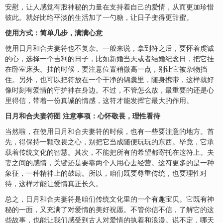
安慰，让人感觉有股神秘的力量在支持着自己的爱情，从而更加珍惜
彼此。就好比给平淡的生活加了一勺糖，让日子变得更甜蜜。
使用方式：简单几步，满满心意
使用日月和合夫妻符也不复杂。一般来说，拿到符之后，要怀着虔诚
的心，选择一个吉利的日子，比如新婚当天或者结婚纪念日，把它挂
在卧室床头。挂的时候，要注意位置稍微高一点，别让它被杂物挡
住。另外，也可以把符放在一个干净的锦囊里，随身携带，这样就好
像时刻有爱情的守护神在身边。不过，不管怎么放，最重要的还是心
里得信，带着一份真诚的情感，这符才能发挥它最大的作用。
日月和合夫妻符图 注意事项：心怀敬畏，理性看待
当然啦，在使用日月和合夫妻符的时候，也有一些要注意的地方。首
先，得保持一颗敬畏之心，别把它当成随便玩玩的东西。毕竟，它承
载着传统文化的智慧。其次，不能把所有的希望都寄托在这符上。夫
妻之间的感情，关键还是要靠两个人用心去经营。这符更多的是一种
象征，一种精神上的鼓励。所以，咱们既要尊重传统，也要理性对
待，这样才能让爱情真正长久。
总之，日月和合夫妻符是咱们传统文化里的一个有趣宝贝。它既有神
秘的一面，又充满了对爱情的美好祝愿。不管你信不信，了解它的这
些故事，也能让我们感受到古人对爱情的执着和浪漫。说不定，哪天