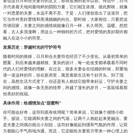
要说这日月和合夫妻符的意义，那得追溯到老早以前。传说中，日与
月代表着天地间最纯粹的阴阳力量，它们相互依偎、彼此辉映，就像
一对恩爱的夫妻，永远不离不弃。于是，人们便创造出了这道符，把
它当作对美好爱情和美满婚姻的向往。那时候，大家相信，只要把这
符请回家，夫妻之间的感情就能像日月一样，长久明亮、温暖。想想
看，古人多浪漫啊，用这么一种独特的方式，把对爱情的美好期许都
融入在这小小的符里。
发展历史：穿越时光的守护符号
随着时间的推移，日月和合夫妻符也经历了不少变化。从最初简单的
图案，到后来越来越精致、复杂的设计，每一处改变都承载着不同时
代的人们对爱情的理解。在过去，很多夫妻会在结婚的时候，郑重地
请一道这样的符，挂在新房里，寓意着新生活有个好开头。到了现
在，虽然生活方式变了，但还是有人相信它能带来好运，守护夫妻之
间的感情。就像一条无形的纽带，跨越了漫长的岁月，一直延续着那
份美好的祝福。
具体作用：给感情加点“甜蜜料”
你可能会好奇，这符到底有啥用呢？简单来说，它就像个感情小助
手。据说，它能调和夫妻之间的气场，让两个人相处起来更融洽。要
是夫妻之间偶尔闹点小别扭，这符好像能起到缓和气氛的作用，让双
方都能心平气和地沟通。而且，它还能给夫妻双方带来一种心理上的