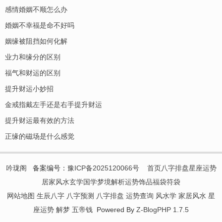
感情婚姻不顺怎么办
婚姻不幸福是命不好吗
姻缘被阻挡如何化解
业力和缘分的区别
福气和财运的区别
提升财运小妙招
金戒指戴左手还是右手提升财运
提升财运最有效的方法
正缘的磁场是什么感觉
吟珑阁
备案编号：
豫ICP备2025120066号
首页
八字排盘
星座运势
居家风水
玄学国学
梦境解析
运势饰品
福袋符袋
网站地图
生辰八字
八字预测
八字排盘
运势查询
风水学
家居风水
星
座运势
解梦
五帝钱
Powered By
Z-BlogPHP 1.7.5