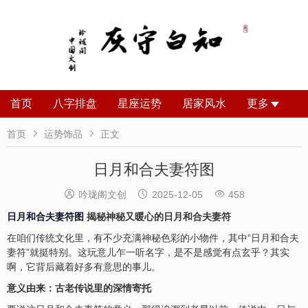
首页
八字排盘
星座运势
居家风水
更多


首页
运势饰品
正文
日月和合夫妻符图



吟珑阁文创
2025-12-05
458
日月和合夫妻符图
揭秘神秘又暖心的日月和合夫妻符
在咱们传统文化里，有不少充满神秘色彩的小物件，其中“日月和合夫
妻符”就挺特别。这玩意儿乍一听名字，是不是感觉有点玄乎？其实
啊，它背后藏着好多有意思的事儿。
意义由来：古老传说里的深情寄托